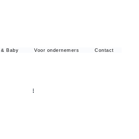
 & Baby
Voor ondernemers
Contact
Fotoshoot
Inge Baan
Fotografie
inge baan
fotoshoot bol