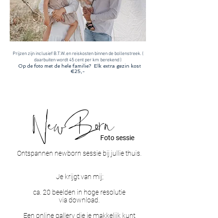
Prijzen zijn inclusief B.T.W. en reiskosten binnen de bollenstreek. (
daarbuiten wordt 45 cent per km berekend )
Op de foto met de hele familie? Elk extra gezin kost
€25,-
NewBorn
Foto sessie
Ontspannen newborn sessie bij jullie thuis.
Je krijgt van mij;
ca. 20 beelden in hoge resolutie
via
download.
Een online gallery die je makkelijk kunt