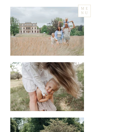
ME
NU