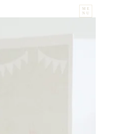
ME
NU